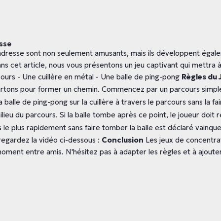
esse
adresse sont non seulement amusants, mais ils développent égale
ans cet article, nous vous présentons un jeu captivant qui mettra à
ours - Une cuillère en métal - Une balle de ping-pong
Règles du 
artons pour former un chemin. Commencez par un parcours simple 
 balle de ping-pong sur la cuillère à travers le parcours sans la fa
lieu du parcours. Si la balle tombe après ce point, le joueur doi
s le plus rapidement sans faire tomber la balle est déclaré vainque
 regardez la vidéo ci-dessous :
Conclusion
Les jeux de concentrati
ment entre amis. N'hésitez pas à adapter les règles et à ajouter 