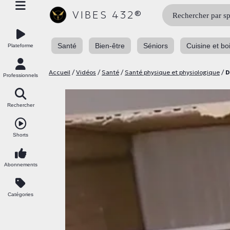
Rechercher :
VIBES 432®
Santé
Bien-être
Séniors
Cuisine et bo
Plateforme
Accueil
/
Vidéos
/
Santé
/
Santé physique et physiologique
/
D
Professionnels
Rechercher
Shorts
Abonnements
Catégories