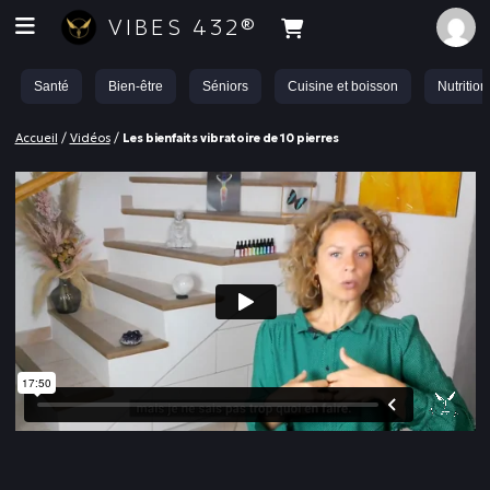
VIBES 432®
Santé
Bien-être
Séniors
Cuisine et boisson
Nutrition
Accueil
/
Vidéos
/
Les bienfaits vibratoire de 10 pierres