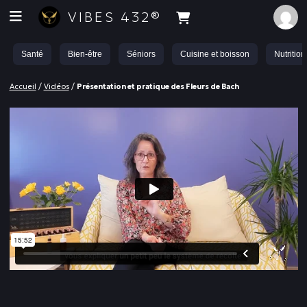
VIBES 432®
Santé
Bien-être
Séniors
Cuisine et boisson
Nutrition
Accueil
/
Vidéos
/
Présentation et pratique des Fleurs de Bach