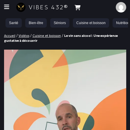
VIBES 432®
Santé
Bien-être
Séniors
Cuisine et boisson
Nutrition
Accueil
/
Vidéos
/
Cuisine et boisson
/
Le vin sans alcool : Une expérience
gustative à découvrir