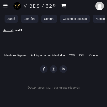
VIBES 432®
Santé
Bien-être
Séniors
Cuisine et boisson
Nutrition
Accueil
/
wall3
Mentions légales
Politique de confidentialité
CGV
CGU
Contact
©2024 Vibes 432. Tous droits réservés