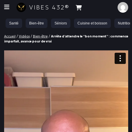
VIBES 432®
Santé
Bien-être
Séniors
Cuisine et boisson
Nutrition
Accueil
/
Vidéos
/
Bien-être
/
Arrête d’attendre le “bon moment” : commence
imparfait, avance pour de vrai