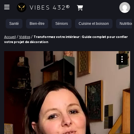
VIBES 432®
Santé
Bien-être
Séniors
Cuisine et boisson
Nutrition
Accueil
/
Vidéos
/
Transformez votre intérieur : Guide complet pour confier
votre projet de décoration