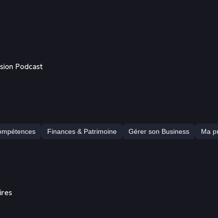
rsion Podcast
compétences
Finances & Patrimoine
Gérer son Business
Ma pr
ires