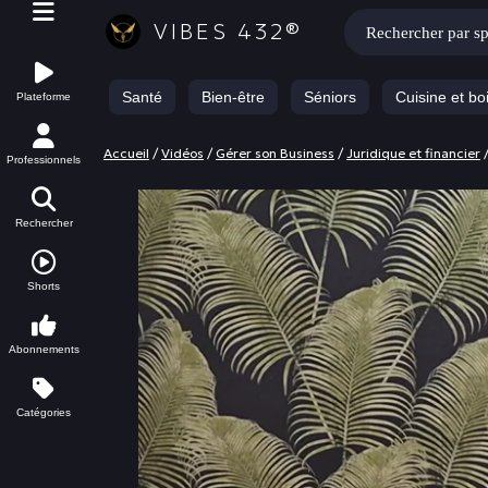
Rechercher :
VIBES 432®
Santé
Bien-être
Séniors
Cuisine et bo
Plateforme
Accueil
/
Vidéos
/
Gérer son Business
/
Juridique et financier
Professionnels
Rechercher
Shorts
Abonnements
Catégories