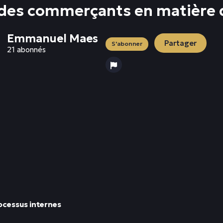
ns des commerçants en matièr
Emmanuel Maes
Partager
S'abonner
21 abonnés
rocessus internes