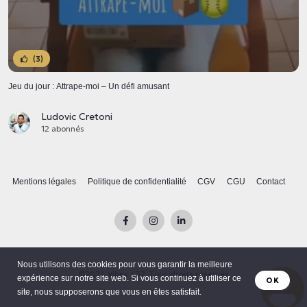
(3)
Jeu du jour : Attrape-moi – Un défi amusant
Ludovic Cretoni
12 abonnés
Mentions légales
Politique de confidentialité
CGV
CGU
Contact
Nous utilisons des cookies pour vous garantir la meilleure
©2024 Vibes 432. Tous droits réservés
expérience sur notre site web. Si vous continuez à utiliser ce
OK
site, nous supposerons que vous en êtes satisfait.