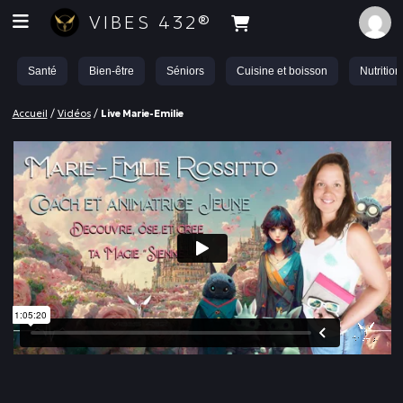
VIBES 432®
Santé
Bien-être
Séniors
Cuisine et boisson
Nutrition
Accueil
/
Vidéos
/
Live Marie-Emilie