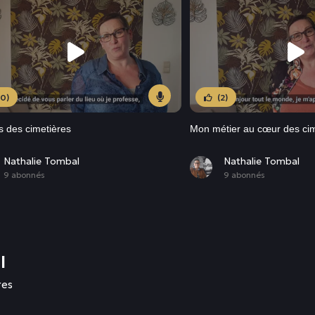
(0)
(2)
s des cimetières
Mon métier au cœur des cim
Nathalie Tombal
Nathalie Tombal
9 abonnés
9 abonnés
l
res