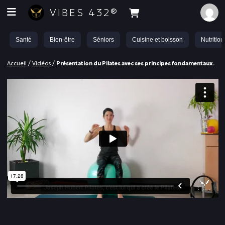
VIBES 432®
Santé
Bien-être
Séniors
Cuisine et boisson
Nutrition
Accueil
/
Vidéos
/
Présentation du Pilates avec ses principes fondamentaux.