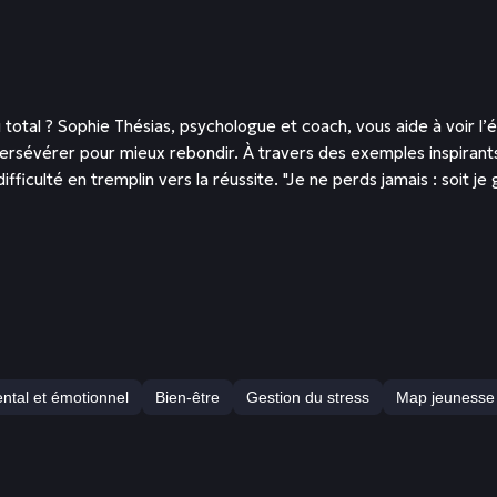
ou total ? Sophie Thésias, psychologue et coach, vous aide à voi
t persévérer pour mieux rebondir. À travers des exemples inspiran
fficulté en tremplin vers la réussite. "Je ne perds jamais : soit 
ntal et émotionnel
Bien-être
Gestion du stress
Map jeunesse