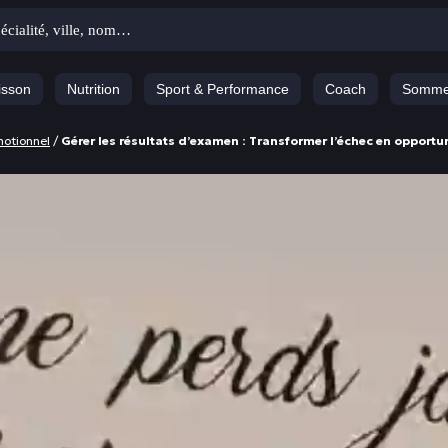
isson
Nutrition
Sport & Performance
Coach
Somme
motionnel
/
Gérer les résultats d’examen : Transformer l’échec en opportu