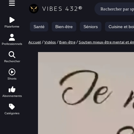
Rechercher :
VIBES 432®
Santé
Bien-être
Séniors
Cuisine et bo
Plateforme
Accueil
/
Vidéos
/
Bien-être
/
Soutien mieux-être mental et é
Professionnels
Rechercher
Shorts
Abonnements
Catégories