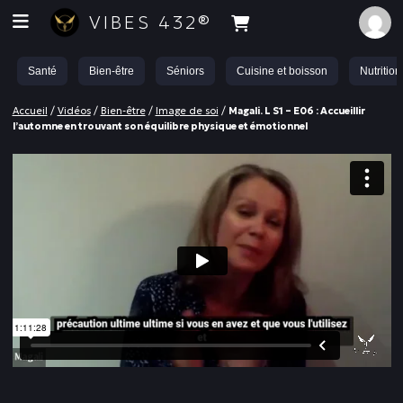
VIBES 432®
Santé
Bien-être
Séniors
Cuisine et boisson
Nutrition
Accueil
/
Vidéos
/
Bien-être
/
Image de soi
/
Magali. L S1 – E06 : Accueillir
l’automne en trouvant son équilibre physique et émotionnel