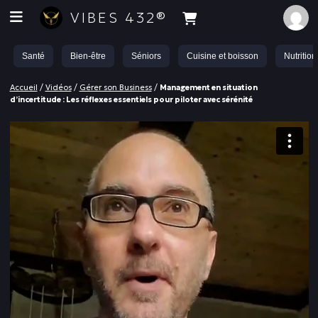
VIBES 432®
Santé
Bien-être
Séniors
Cuisine et boisson
Nutrition
Accueil
/
Vidéos
/
Gérer son Business
/
Management en situation
d’incertitude : Les réflexes essentiels pour piloter avec sérénité