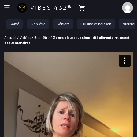
VIBES 432®
Santé
Bien-être
Séniors
Cuisine et boisson
Nutrition
Accueil
/
Vidéos
/
Bien-être
/
Zones bleues : La simplicité alimentaire, secret
des centenaires