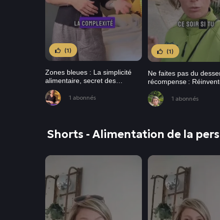
(1)
(1)
Zones bleues : La simplicité
Ne faites pas du desse
alimentaire, secret des
récompense : Réinvent
centenaires
l’éducation alimentaire
1 abonnés
enfants
1 abonnés
Shorts - Alimentation de la pe