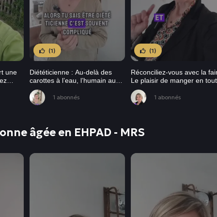
(1)
(1)
rt une
Diététicienne : Au-delà des
Réconciliez-vous avec la fai
ez
carottes à l’eau, l’humain au
Le plaisir de manger en tou
 des
centre du métier
liberté
1 abonnés
1 abonnés
rsonne âgée en EHPAD - MRS