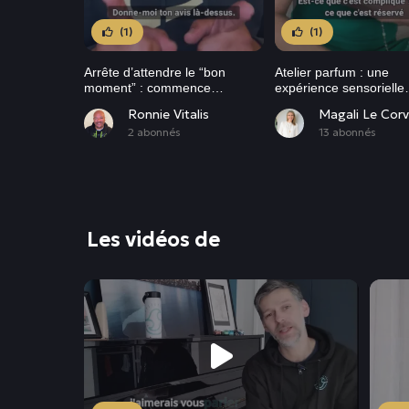
(1)
(1)
Arrête d’attendre le “bon
Atelier parfum : une
moment” : commence
expérience sensorielle
imparfait, avance pour de vrai
accessible à tous
Ronnie Vitalis
Magali Le Corv
2 abonnés
13 abonnés
Les vidéos de