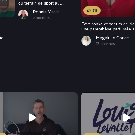
du terrain de sport au
développement du potentiel
(1)
Ronnie Vitalis
humain
2 abonnés
Fève tonka et odeurs de Noë
une parenthèse parfumée à
s’offrir
ic
Magali Le Corvic
13 abonnés