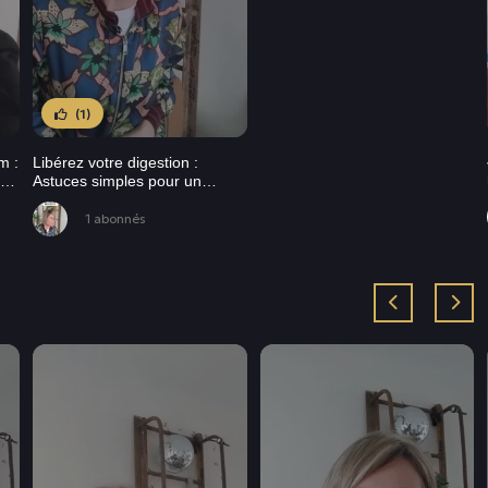
(1)
m :
Libérez votre digestion :
te
Astuces simples pour un
ventre léger et en pleine santé
1 abonnés