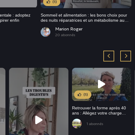
(1)
entale : adoptez
Sommeil et alimentation : les bons choix pour
pirer enfin
des nuits réparatrices et un métabolisme au
top
Marion Roger
20 abonnés
(1)
Retrouver la forme après 40
ans : Allégez votre charge
mentale et reprenez le
contrôle !
1 abonnés